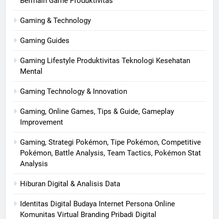
Bermain Game Produktivitas
Gaming & Technology
Gaming Guides
Gaming Lifestyle Produktivitas Teknologi Kesehatan
Mental
Gaming Technology & Innovation
Gaming, Online Games, Tips & Guide, Gameplay
Improvement
Gaming, Strategi Pokémon, Tipe Pokémon, Competitive
Pokémon, Battle Analysis, Team Tactics, Pokémon Stat
Analysis
Hiburan Digital & Analisis Data
Identitas Digital Budaya Internet Persona Online
Komunitas Virtual Branding Pribadi Digital