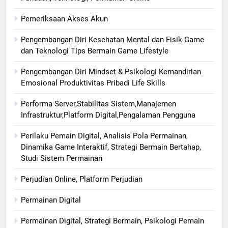
Pemeriksaan Akses Akun
Pengembangan Diri Kesehatan Mental dan Fisik Game
dan Teknologi Tips Bermain Game Lifestyle
Pengembangan Diri Mindset & Psikologi Kemandirian
Emosional Produktivitas Pribadi Life Skills
Performa Server,Stabilitas Sistem,Manajemen
Infrastruktur,Platform Digital,Pengalaman Pengguna
Perilaku Pemain Digital, Analisis Pola Permainan,
Dinamika Game Interaktif, Strategi Bermain Bertahap,
Studi Sistem Permainan
Perjudian Online, Platform Perjudian
Permainan Digital
Permainan Digital, Strategi Bermain, Psikologi Pemain