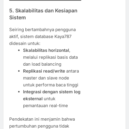
5. Skalabilitas dan Kesiapan
Sistem
Seiring bertambahnya pengguna
aktif, sistem database Kaya787
didesain untuk:
Skalabilitas horizontal
,
melalui replikasi basis data
dan load balancing
Replikasi read/write
antara
master dan slave node
untuk performa baca tinggi
Integrasi dengan sistem log
eksternal
untuk
pemantauan real-time
Pendekatan ini menjamin bahwa
pertumbuhan pengguna tidak