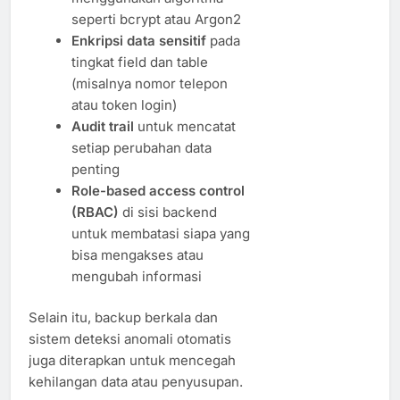
seperti bcrypt atau Argon2
Enkripsi data sensitif
pada
tingkat field dan table
(misalnya nomor telepon
atau token login)
Audit trail
untuk mencatat
setiap perubahan data
penting
Role-based access control
(RBAC)
di sisi backend
untuk membatasi siapa yang
bisa mengakses atau
mengubah informasi
Selain itu, backup berkala dan
sistem deteksi anomali otomatis
juga diterapkan untuk mencegah
kehilangan data atau penyusupan.