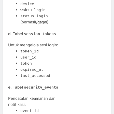
device
waktu_login
status_login
(berhasil/gagal)
d.
Tabel
session_tokens
Untuk mengelola sesi login:
token_id
user_id
token
expired_at
last_accessed
e.
Tabel
security_events
Pencatatan keamanan dan
notifikasi:
event_id