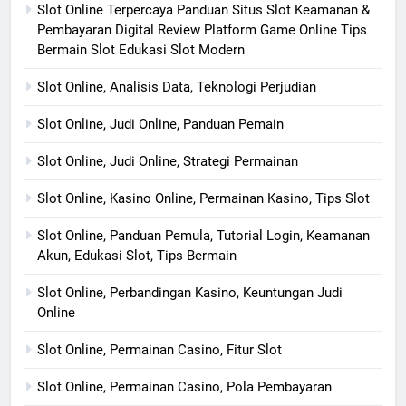
Slot Online Terpercaya Panduan Situs Slot Keamanan &
Pembayaran Digital Review Platform Game Online Tips
Bermain Slot Edukasi Slot Modern
Slot Online, Analisis Data, Teknologi Perjudian
Slot Online, Judi Online, Panduan Pemain
Slot Online, Judi Online, Strategi Permainan
Slot Online, Kasino Online, Permainan Kasino, Tips Slot
Slot Online, Panduan Pemula, Tutorial Login, Keamanan
Akun, Edukasi Slot, Tips Bermain
Slot Online, Perbandingan Kasino, Keuntungan Judi
Online
Slot Online, Permainan Casino, Fitur Slot
Slot Online, Permainan Casino, Pola Pembayaran