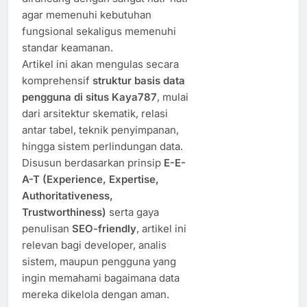
agar memenuhi kebutuhan
fungsional sekaligus memenuhi
standar keamanan.
Artikel ini akan mengulas secara
komprehensif
struktur basis data
pengguna di situs Kaya787
, mulai
dari arsitektur skematik, relasi
antar tabel, teknik penyimpanan,
hingga sistem perlindungan data.
Disusun berdasarkan prinsip
E-E-
A-T (Experience, Expertise,
Authoritativeness,
Trustworthiness)
serta gaya
penulisan
SEO-friendly
, artikel ini
relevan bagi developer, analis
sistem, maupun pengguna yang
ingin memahami bagaimana data
mereka dikelola dengan aman.