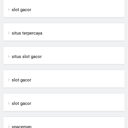
slot gacor
situs terpercaya
situs slot gacor
slot gacor
slot gacor
spaceman