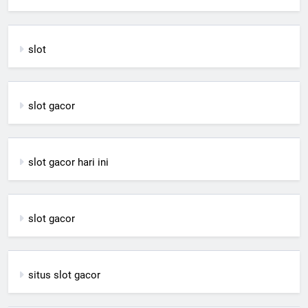
slot
slot gacor
slot gacor hari ini
slot gacor
situs slot gacor