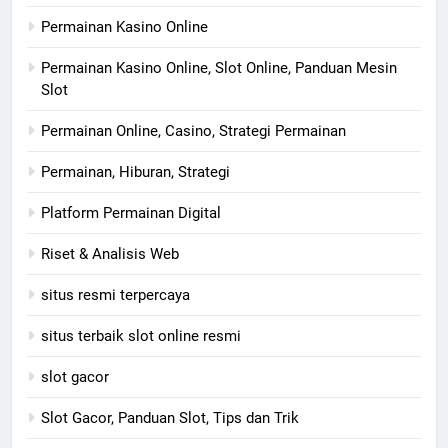
Permainan Kasino Online
Permainan Kasino Online, Slot Online, Panduan Mesin
Slot
Permainan Online, Casino, Strategi Permainan
Permainan, Hiburan, Strategi
Platform Permainan Digital
Riset & Analisis Web
situs resmi terpercaya
situs terbaik slot online resmi
slot gacor
Slot Gacor, Panduan Slot, Tips dan Trik