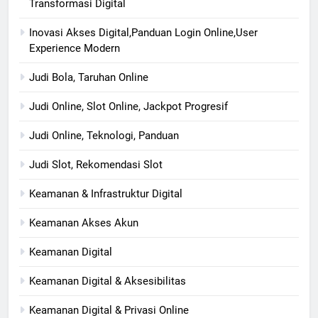
Transformasi Digital
Inovasi Akses Digital,Panduan Login Online,User
Experience Modern
Judi Bola, Taruhan Online
Judi Online, Slot Online, Jackpot Progresif
Judi Online, Teknologi, Panduan
Judi Slot, Rekomendasi Slot
Keamanan & Infrastruktur Digital
Keamanan Akses Akun
Keamanan Digital
Keamanan Digital & Aksesibilitas
Keamanan Digital & Privasi Online