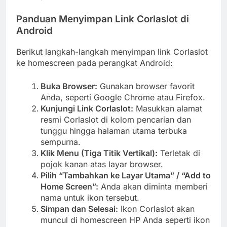
Panduan Menyimpan Link Corlaslot di
Android
Berikut langkah-langkah menyimpan link Corlaslot
ke homescreen pada perangkat Android:
Buka Browser:
Gunakan browser favorit
Anda, seperti Google Chrome atau Firefox.
Kunjungi Link Corlaslot:
Masukkan alamat
resmi Corlaslot di kolom pencarian dan
tunggu hingga halaman utama terbuka
sempurna.
Klik Menu (Tiga Titik Vertikal):
Terletak di
pojok kanan atas layar browser.
Pilih “Tambahkan ke Layar Utama” / “Add to
Home Screen”:
Anda akan diminta memberi
nama untuk ikon tersebut.
Simpan dan Selesai:
Ikon Corlaslot akan
muncul di homescreen HP Anda seperti ikon