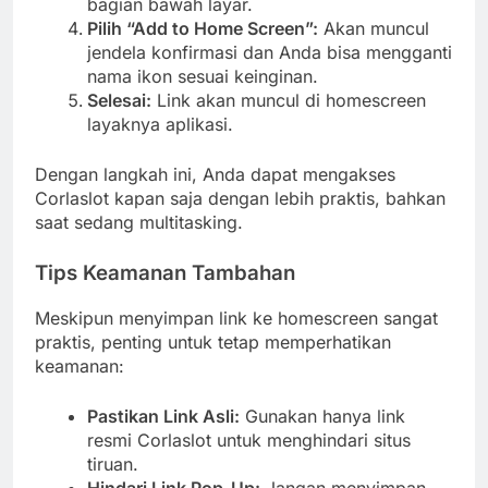
bagian bawah layar.
Pilih “Add to Home Screen”:
Akan muncul
jendela konfirmasi dan Anda bisa mengganti
nama ikon sesuai keinginan.
Selesai:
Link akan muncul di homescreen
layaknya aplikasi.
Dengan langkah ini, Anda dapat mengakses
Corlaslot kapan saja dengan lebih praktis, bahkan
saat sedang multitasking.
Tips Keamanan Tambahan
Meskipun menyimpan link ke homescreen sangat
praktis, penting untuk tetap memperhatikan
keamanan:
Pastikan Link Asli:
Gunakan hanya link
resmi Corlaslot untuk menghindari situs
tiruan.