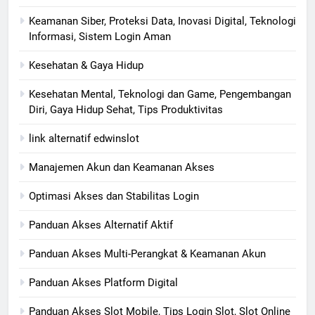
Keamanan Siber, Proteksi Data, Inovasi Digital, Teknologi
Informasi, Sistem Login Aman
Kesehatan & Gaya Hidup
Kesehatan Mental, Teknologi dan Game, Pengembangan
Diri, Gaya Hidup Sehat, Tips Produktivitas
link alternatif edwinslot
Manajemen Akun dan Keamanan Akses
Optimasi Akses dan Stabilitas Login
Panduan Akses Alternatif Aktif
Panduan Akses Multi-Perangkat & Keamanan Akun
Panduan Akses Platform Digital
Panduan Akses Slot Mobile, Tips Login Slot, Slot Online