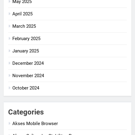
May 2025
April 2025
March 2025
February 2025
January 2025
December 2024
November 2024
October 2024
Categories
Akses Mobile Browser