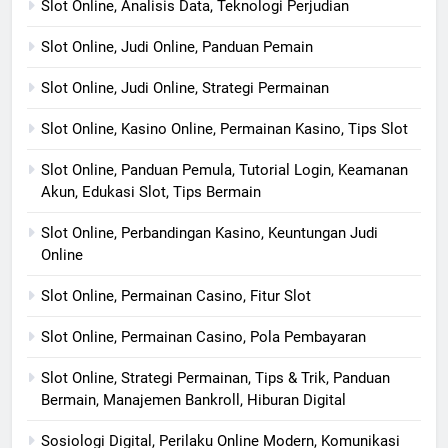
Slot Online, Analisis Data, Teknologi Perjudian
Slot Online, Judi Online, Panduan Pemain
Slot Online, Judi Online, Strategi Permainan
Slot Online, Kasino Online, Permainan Kasino, Tips Slot
Slot Online, Panduan Pemula, Tutorial Login, Keamanan
Akun, Edukasi Slot, Tips Bermain
Slot Online, Perbandingan Kasino, Keuntungan Judi
Online
Slot Online, Permainan Casino, Fitur Slot
Slot Online, Permainan Casino, Pola Pembayaran
Slot Online, Strategi Permainan, Tips & Trik, Panduan
Bermain, Manajemen Bankroll, Hiburan Digital
Sosiologi Digital, Perilaku Online Modern, Komunikasi