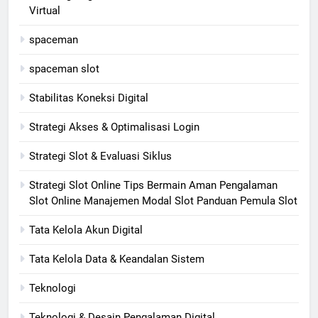
Virtual
spaceman
spaceman slot
Stabilitas Koneksi Digital
Strategi Akses & Optimalisasi Login
Strategi Slot & Evaluasi Siklus
Strategi Slot Online Tips Bermain Aman Pengalaman
Slot Online Manajemen Modal Slot Panduan Pemula Slot
Tata Kelola Akun Digital
Tata Kelola Data & Keandalan Sistem
Teknologi
Teknologi & Desain Pengalaman Digital