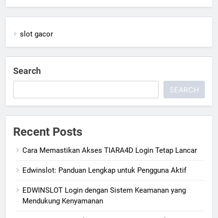
slot gacor
Search
SEARCH
Recent Posts
Cara Memastikan Akses TIARA4D Login Tetap Lancar
Edwinslot: Panduan Lengkap untuk Pengguna Aktif
EDWINSLOT Login dengan Sistem Keamanan yang
Mendukung Kenyamanan