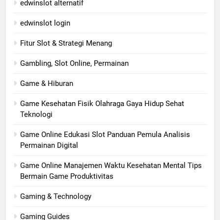
edwinslot alternatif
edwinslot login
Fitur Slot & Strategi Menang
Gambling, Slot Online, Permainan
Game & Hiburan
Game Kesehatan Fisik Olahraga Gaya Hidup Sehat
Teknologi
Game Online Edukasi Slot Panduan Pemula Analisis
Permainan Digital
Game Online Manajemen Waktu Kesehatan Mental Tips
Bermain Game Produktivitas
Gaming & Technology
Gaming Guides