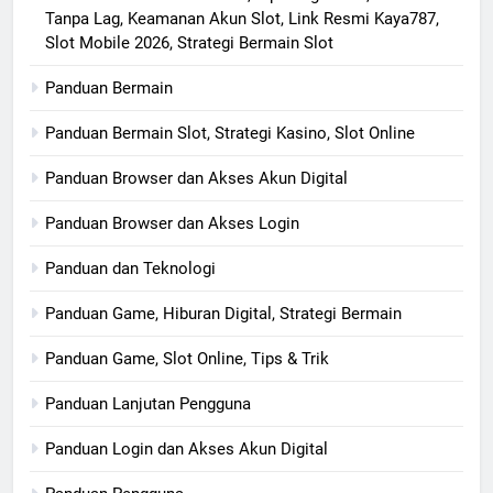
Tanpa Lag, Keamanan Akun Slot, Link Resmi Kaya787,
Slot Mobile 2026, Strategi Bermain Slot
Panduan Bermain
Panduan Bermain Slot, Strategi Kasino, Slot Online
Panduan Browser dan Akses Akun Digital
Panduan Browser dan Akses Login
Panduan dan Teknologi
Panduan Game, Hiburan Digital, Strategi Bermain
Panduan Game, Slot Online, Tips & Trik
Panduan Lanjutan Pengguna
Panduan Login dan Akses Akun Digital