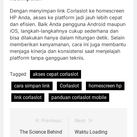
Dengan menyimpan link Corlaslot ke homescreen
HP Anda, akses ke platform jadi jauh lebih cepat
dan efisien. Baik Anda pengguna Android maupun
iOS, langkah-langkahnya cukup sederhana dan
bisa dilakukan hanya dalam hitungan detik. Selain
memberikan kenyamanan, cara ini juga membantu
menjaga kinerja dan konsistensi saat menjelajah
platform tanpa gangguan teknis.
Tagged:
akses cepat corlaslot
cara simpan link
Corlaslot
homescreen hp
link corlaslot
panduan corlaslot mobile
Previous:
Next:
Post
navigation
The Science Behind
Waktu Loading