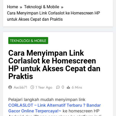
Home
Teknologi & Mobile
Cara Menyimpan Link Corlaslot ke Homescreen HP
untuk Akses Cepat dan Praktis
TEKNOLOGI & MOBILE
Cara Menyimpan Link
Corlaslot ke Homescreen
HP untuk Akses Cepat dan
Praktis
0
Aacbb71
1 Year Ago
6 Mins
Pelajari langkah mudah menyimpan link
CORLASLOT – Link Alternatif Terbaru ? Bandar
Gacor Online Terpercaya!~
ke homescreen HP