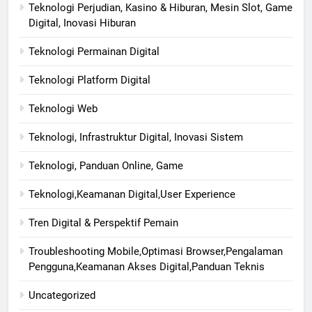
Teknologi Perjudian, Kasino & Hiburan, Mesin Slot, Game
Digital, Inovasi Hiburan
Teknologi Permainan Digital
Teknologi Platform Digital
Teknologi Web
Teknologi, Infrastruktur Digital, Inovasi Sistem
Teknologi, Panduan Online, Game
Teknologi,Keamanan Digital,User Experience
Tren Digital & Perspektif Pemain
Troubleshooting Mobile,Optimasi Browser,Pengalaman
Pengguna,Keamanan Akses Digital,Panduan Teknis
Uncategorized