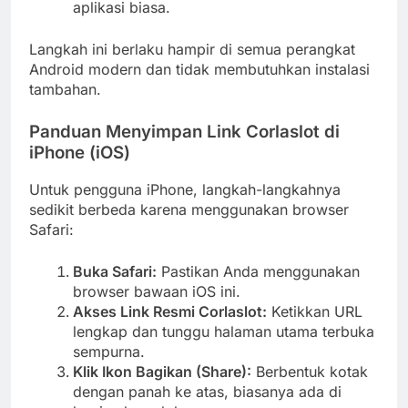
aplikasi biasa.
Langkah ini berlaku hampir di semua perangkat
Android modern dan tidak membutuhkan instalasi
tambahan.
Panduan Menyimpan Link Corlaslot di
iPhone (iOS)
Untuk pengguna iPhone, langkah-langkahnya
sedikit berbeda karena menggunakan browser
Safari:
Buka Safari:
Pastikan Anda menggunakan
browser bawaan iOS ini.
Akses Link Resmi Corlaslot:
Ketikkan URL
lengkap dan tunggu halaman utama terbuka
sempurna.
Klik Ikon Bagikan (Share):
Berbentuk kotak
dengan panah ke atas, biasanya ada di