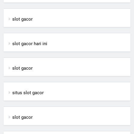
slot gacor
slot gacor hari ini
slot gacor
situs slot gacor
slot gacor