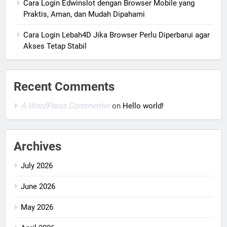
Cara Login Edwinslot dengan Browser Mobile yang
Praktis, Aman, dan Mudah Dipahami
Cara Login Lebah4D Jika Browser Perlu Diperbarui agar
Akses Tetap Stabil
Recent Comments
A WordPress Commenter
on
Hello world!
Archives
July 2026
June 2026
May 2026