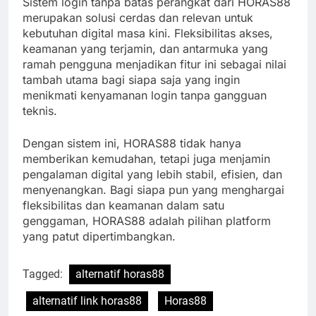
Sistem login tanpa batas perangkat dari HORAS88
merupakan solusi cerdas dan relevan untuk
kebutuhan digital masa kini. Fleksibilitas akses,
keamanan yang terjamin, dan antarmuka yang
ramah pengguna menjadikan fitur ini sebagai nilai
tambah utama bagi siapa saja yang ingin
menikmati kenyamanan login tanpa gangguan
teknis.
Dengan sistem ini, HORAS88 tidak hanya
memberikan kemudahan, tetapi juga menjamin
pengalaman digital yang lebih stabil, efisien, dan
menyenangkan. Bagi siapa pun yang menghargai
fleksibilitas dan keamanan dalam satu
genggaman, HORAS88 adalah pilihan platform
yang patut dipertimbangkan.
Tagged:
alternatif horas88
alternatif link horas88
Horas88