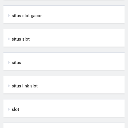
situs slot gacor
situs slot
situs
situs link slot
slot