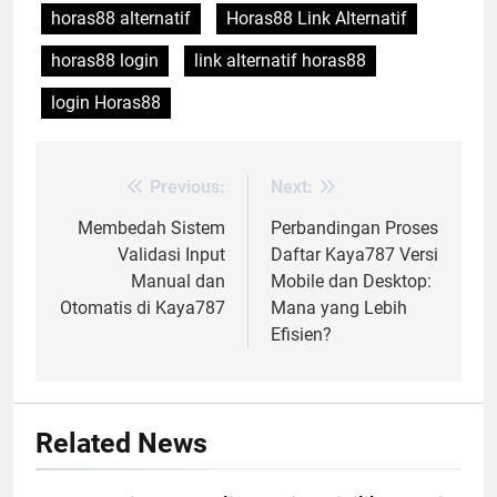
horas88 alternatif
Horas88 Link Alternatif
horas88 login
link alternatif horas88
login Horas88
Previous:
Next:
Post
navigation
Membedah Sistem
Perbandingan Proses
Validasi Input
Daftar Kaya787 Versi
Manual dan
Mobile dan Desktop:
Otomatis di Kaya787
Mana yang Lebih
Efisien?
Related News