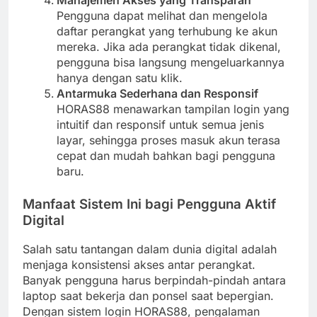
Pengguna dapat melihat dan mengelola
daftar perangkat yang terhubung ke akun
mereka. Jika ada perangkat tidak dikenal,
pengguna bisa langsung mengeluarkannya
hanya dengan satu klik.
Antarmuka Sederhana dan Responsif
HORAS88 menawarkan tampilan login yang
intuitif dan responsif untuk semua jenis
layar, sehingga proses masuk akun terasa
cepat dan mudah bahkan bagi pengguna
baru.
Manfaat Sistem Ini bagi Pengguna Aktif
Digital
Salah satu tantangan dalam dunia digital adalah
menjaga konsistensi akses antar perangkat.
Banyak pengguna harus berpindah-pindah antara
laptop saat bekerja dan ponsel saat bepergian.
Dengan sistem login HORAS88, pengalaman