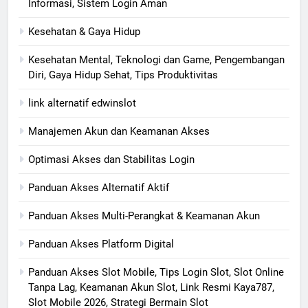
Informasi, Sistem Login Aman
Kesehatan & Gaya Hidup
Kesehatan Mental, Teknologi dan Game, Pengembangan
Diri, Gaya Hidup Sehat, Tips Produktivitas
link alternatif edwinslot
Manajemen Akun dan Keamanan Akses
Optimasi Akses dan Stabilitas Login
Panduan Akses Alternatif Aktif
Panduan Akses Multi-Perangkat & Keamanan Akun
Panduan Akses Platform Digital
Panduan Akses Slot Mobile, Tips Login Slot, Slot Online
Tanpa Lag, Keamanan Akun Slot, Link Resmi Kaya787,
Slot Mobile 2026, Strategi Bermain Slot