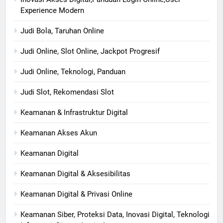
Experience Modern
Judi Bola, Taruhan Online
Judi Online, Slot Online, Jackpot Progresif
Judi Online, Teknologi, Panduan
Judi Slot, Rekomendasi Slot
Keamanan & Infrastruktur Digital
Keamanan Akses Akun
Keamanan Digital
Keamanan Digital & Aksesibilitas
Keamanan Digital & Privasi Online
Keamanan Siber, Proteksi Data, Inovasi Digital, Teknologi