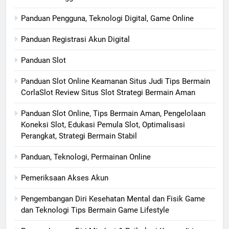
Panduan Pengguna, Teknologi Digital, Game Online
Panduan Registrasi Akun Digital
Panduan Slot
Panduan Slot Online Keamanan Situs Judi Tips Bermain
CorlaSlot Review Situs Slot Strategi Bermain Aman
Panduan Slot Online, Tips Bermain Aman, Pengelolaan
Koneksi Slot, Edukasi Pemula Slot, Optimalisasi
Perangkat, Strategi Bermain Stabil
Panduan, Teknologi, Permainan Online
Pemeriksaan Akses Akun
Pengembangan Diri Kesehatan Mental dan Fisik Game
dan Teknologi Tips Bermain Game Lifestyle