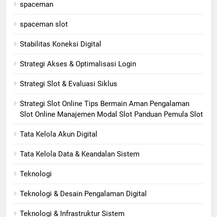
spaceman
spaceman slot
Stabilitas Koneksi Digital
Strategi Akses & Optimalisasi Login
Strategi Slot & Evaluasi Siklus
Strategi Slot Online Tips Bermain Aman Pengalaman
Slot Online Manajemen Modal Slot Panduan Pemula Slot
Tata Kelola Akun Digital
Tata Kelola Data & Keandalan Sistem
Teknologi
Teknologi & Desain Pengalaman Digital
Teknologi & Infrastruktur Sistem