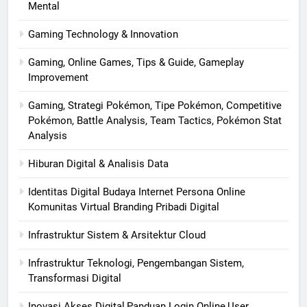
Mental
Gaming Technology & Innovation
Gaming, Online Games, Tips & Guide, Gameplay
Improvement
Gaming, Strategi Pokémon, Tipe Pokémon, Competitive
Pokémon, Battle Analysis, Team Tactics, Pokémon Stat
Analysis
Hiburan Digital & Analisis Data
Identitas Digital Budaya Internet Persona Online
Komunitas Virtual Branding Pribadi Digital
Infrastruktur Sistem & Arsitektur Cloud
Infrastruktur Teknologi, Pengembangan Sistem,
Transformasi Digital
Inovasi Akses Digital,Panduan Login Online,User